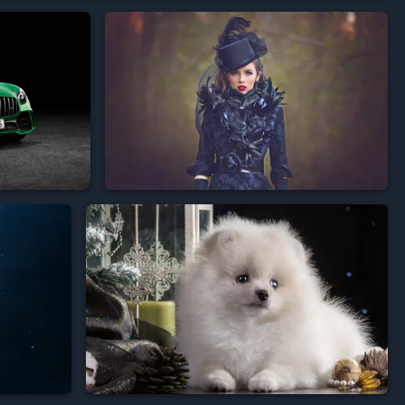



