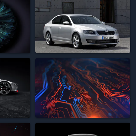



