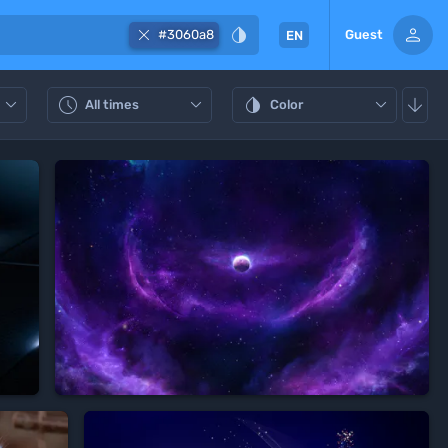



#3060a8
Guest
EN






All times
Color

