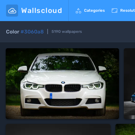
Wallscloud


Categories
Resolut
Color
#3060a8
5190
wallpapers
