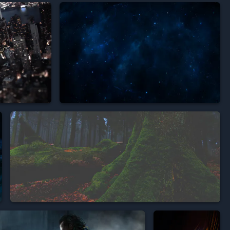


