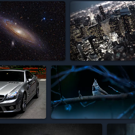


