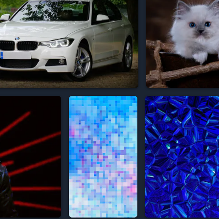



