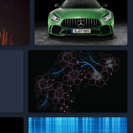


