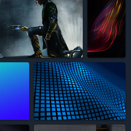



