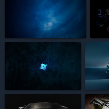


