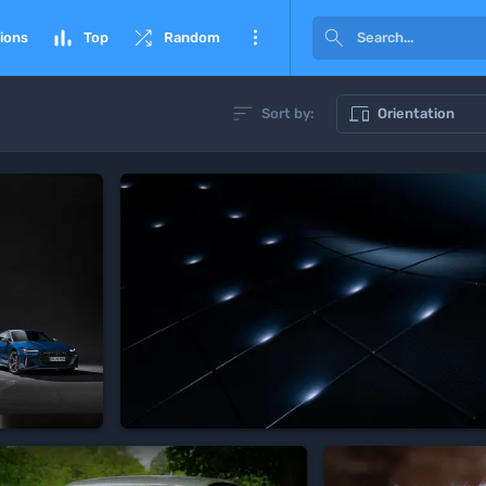




ions
Top
Random


Sort by:
Orientation
