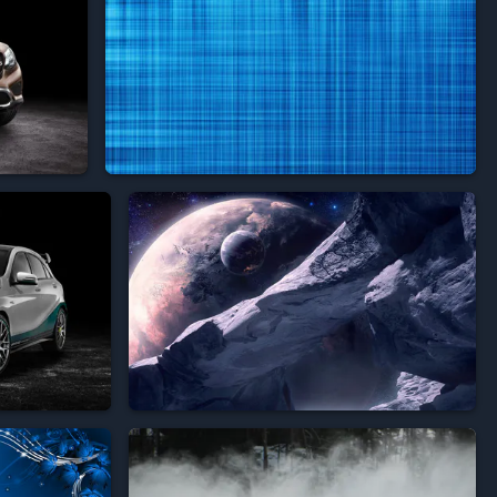



