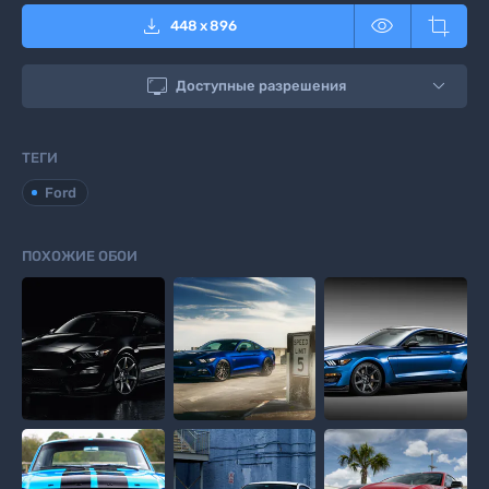



448
x
896

Доступные разрешения
ТЕГИ
Ford
ПОХОЖИЕ ОБОИ