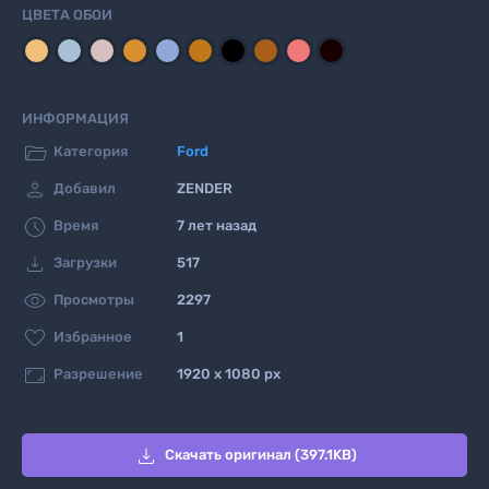
ЦВЕТА ОБОИ
ИНФОРМАЦИЯ

Категория
Ford

Добавил
ZENDER

Время
7 лет назад

Загрузки
517

Просмотры
2297

Избранное
1

Разрешение
1920 x 1080 px

Скачать оригинал (397.1KB)