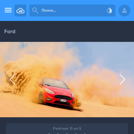




Ford


Рейтинг 0 из 5