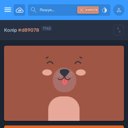





#d89078

7142
Колір
#d89078