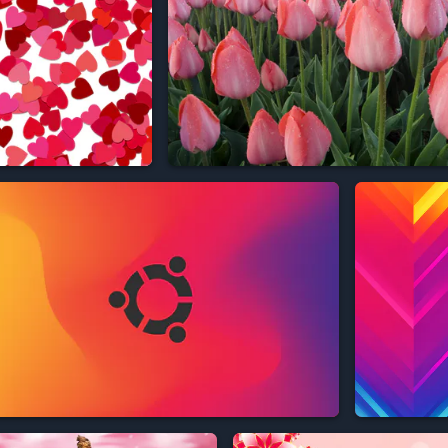


