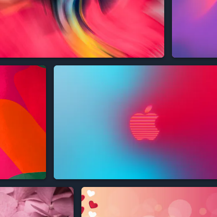



