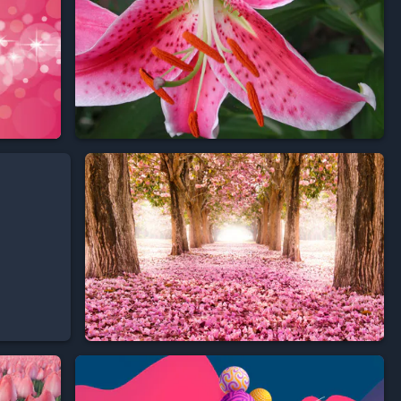


