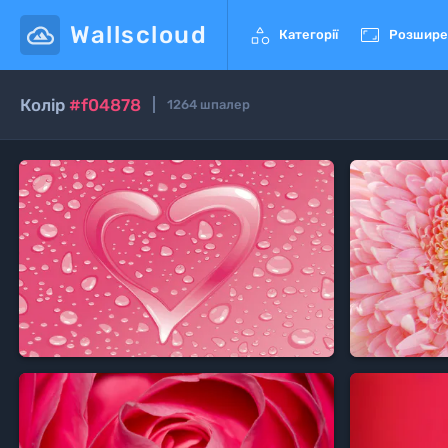
Wallscloud


Категорії
Розшире
Колір
#f04878
1264
шпалер
