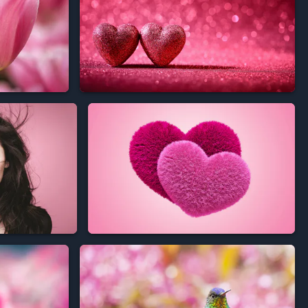



