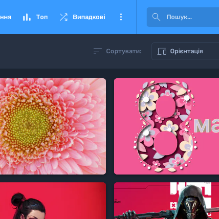




ння
Топ
Випадкові


Сортувати:
Орієнтація
