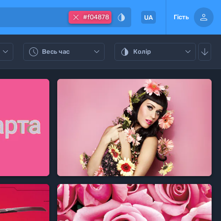



#f04878
Гість
UA






Весь час
Колір

