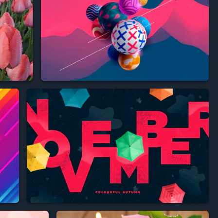


