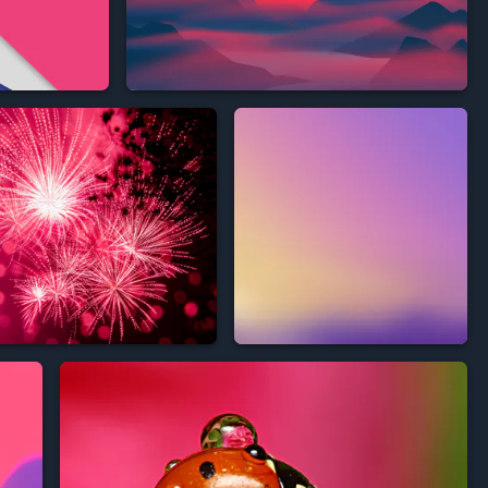



