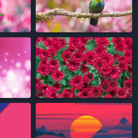



