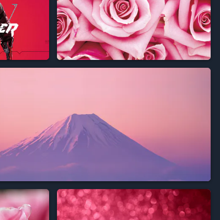


