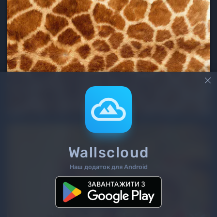

Wallscloud
Наш додаток для Android
2
/ 260