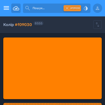





#f09030

8555
Колір
#f09030