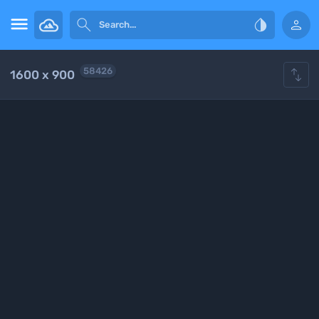





58426
1600 x 900