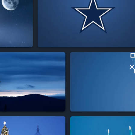


