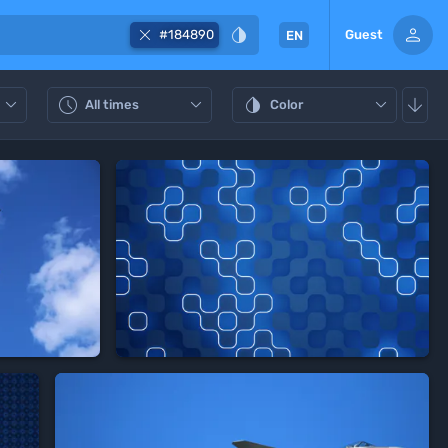



#184890
Guest
EN






All times
Color

