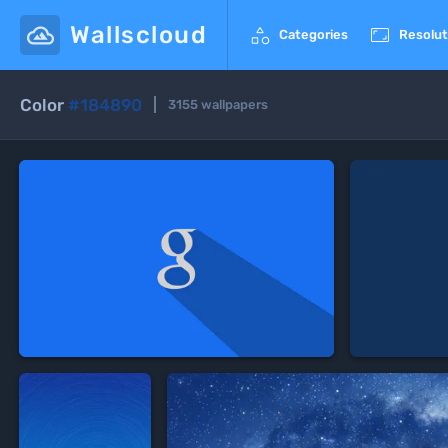
Wallscloud


Categories
Resolut
Color
#184890
3155
wallpapers
