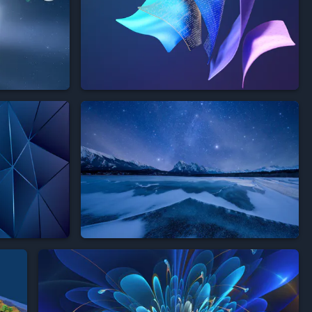



