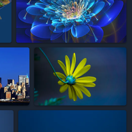


