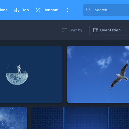




ions
Top
Random


Sort by:
Orientation
