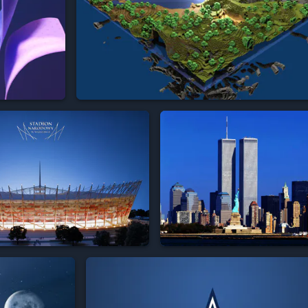


