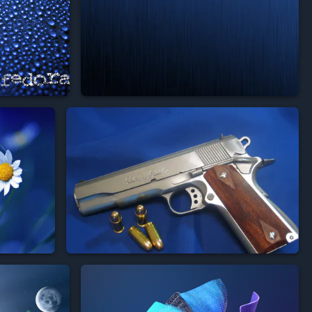



