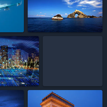


