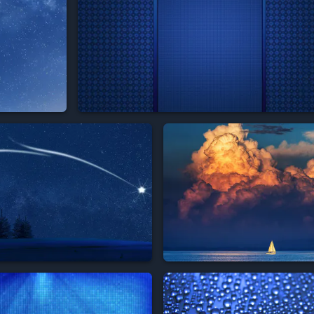


