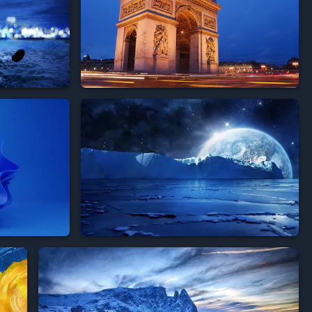



