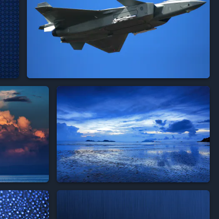


