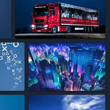


