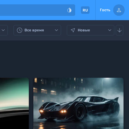


Гость
RU






Все время
Новые