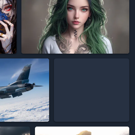





