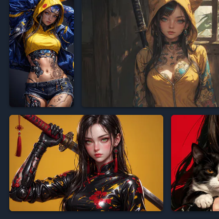



