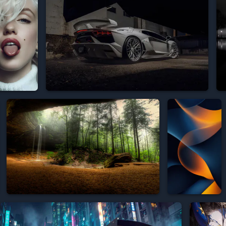








