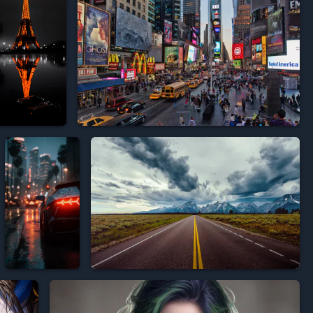






