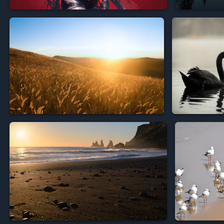



