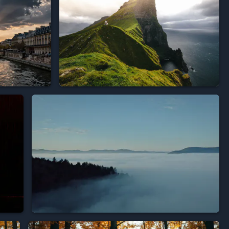






