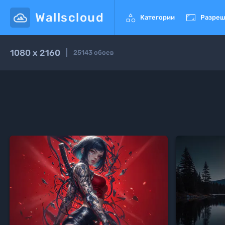
Wallscloud


Категории
Разреш
1080 x 2160
25143
обоев