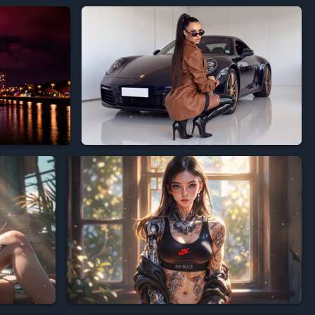



