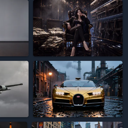





