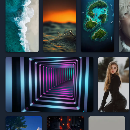









