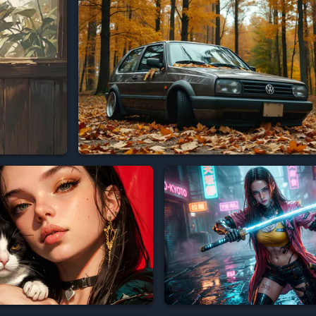





