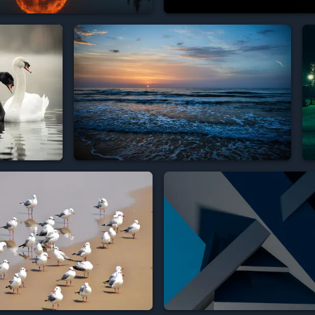






