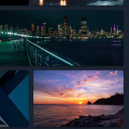





