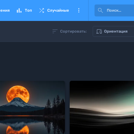




ения
Топ
Случайные


Сортировать:
Ориентация