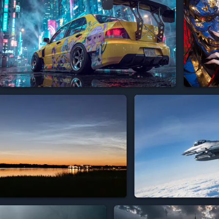



