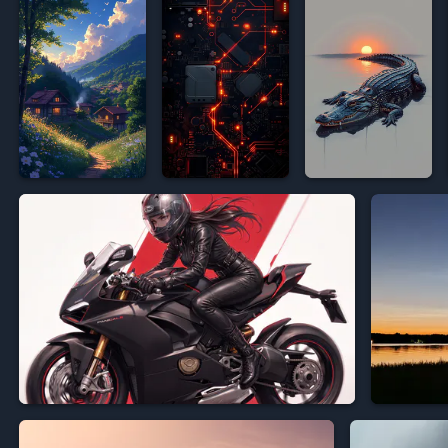








