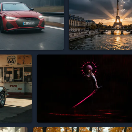




