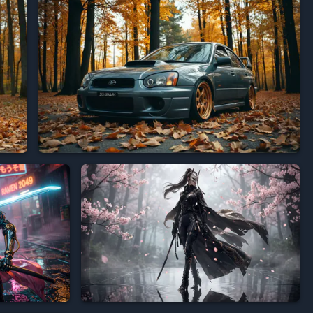







