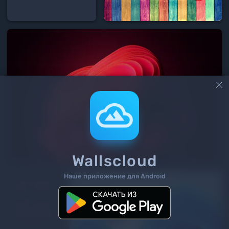

Wallscloud
Наше приложение для Android
2
/ 12