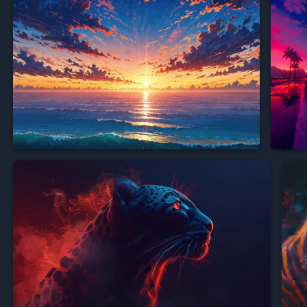



