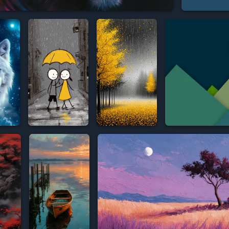














