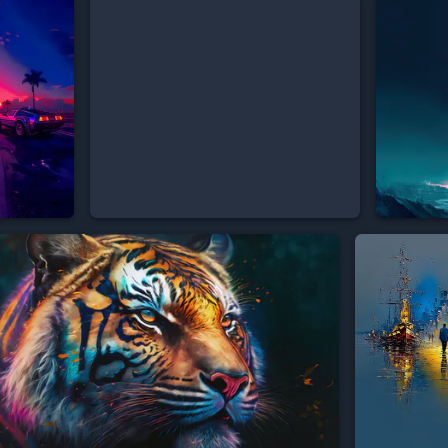


