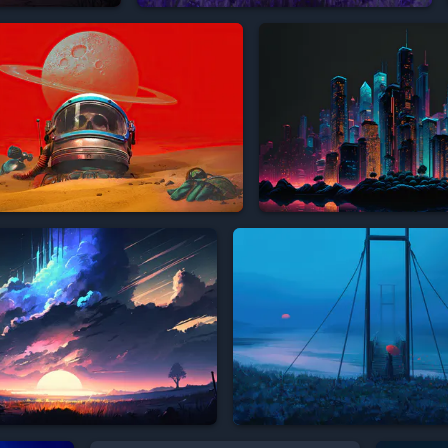







