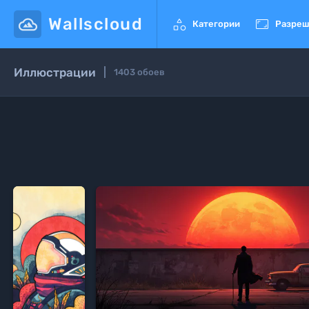
Wallscloud


Категории
Разреш
Иллюстрации
1403
обоев


