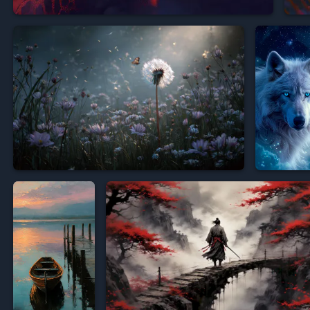










