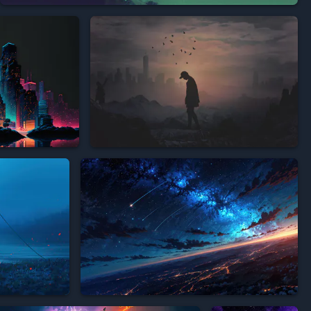








