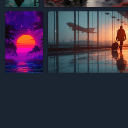




