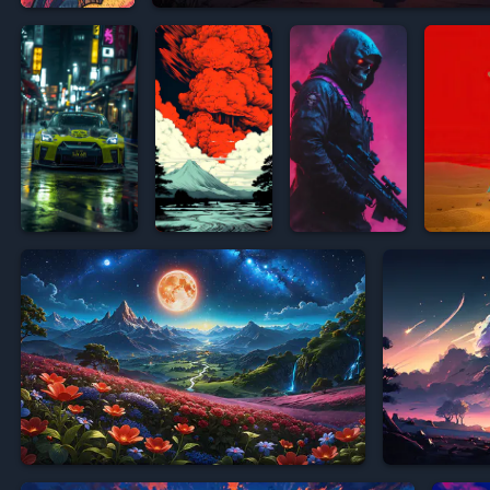










