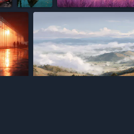


Н



