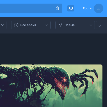


Гость
RU






Все время
Новые


