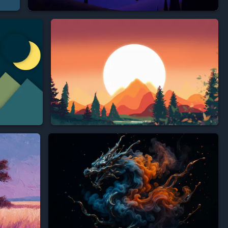






