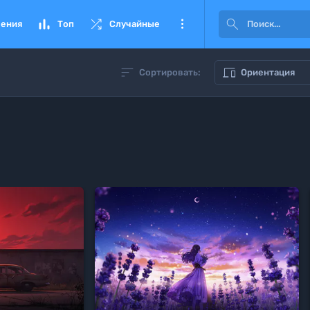




ения
Топ
Случайные


Сортировать:
Ориентация




