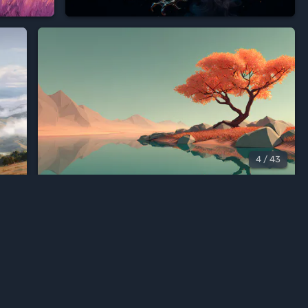





Wallscloud
аше приложение для Android
4
/ 43



