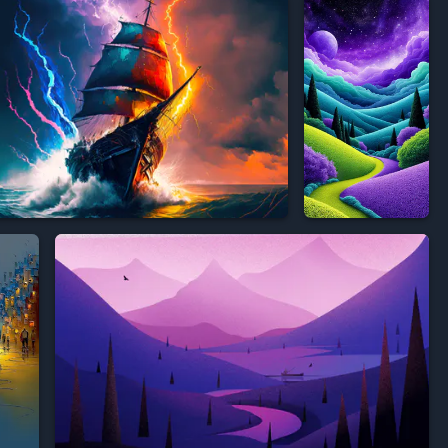






