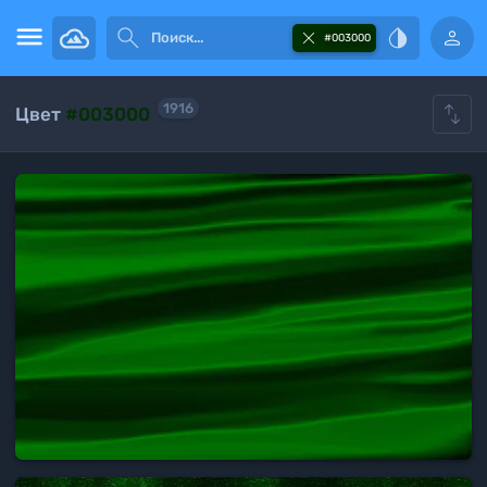





#003000

1916
Цвет
#003000