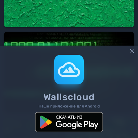

Wallscloud
Наше приложение для Android
2
/ 7