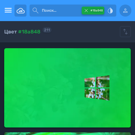





#18a848

211
Цвет
#18a848