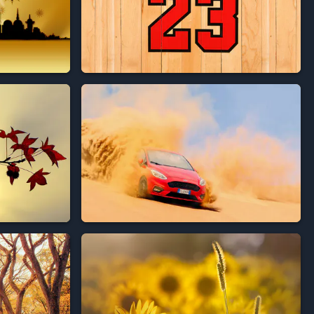



