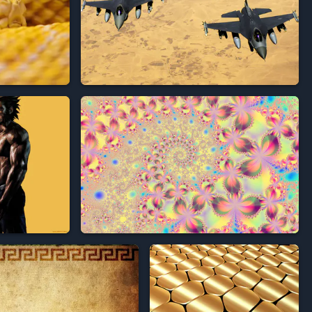



