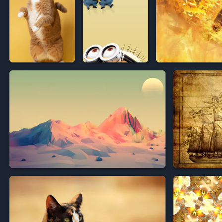


