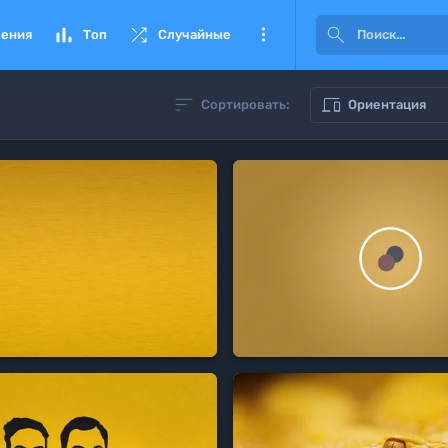




ения
Топ
Случайные


Сортировать:
Ориентация
