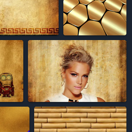



