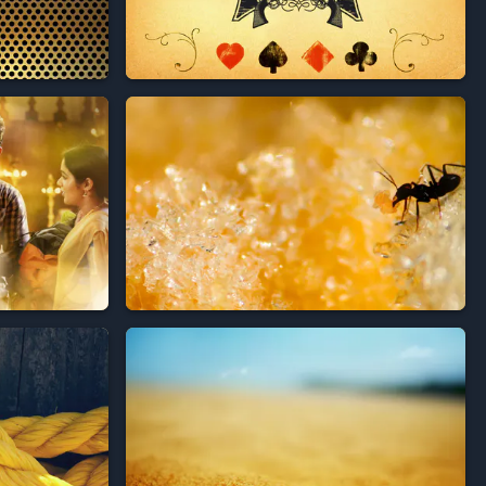



