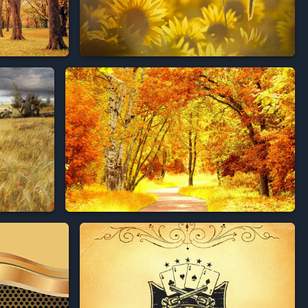



