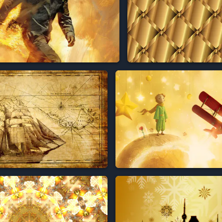


