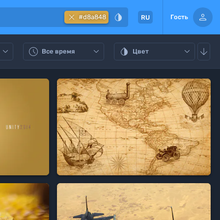



#d8a848
Гость
RU






Все время
Цвет

