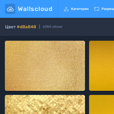
Wallscloud


Категории
Разреш
Цвет
#d8a848
6380
обоев
