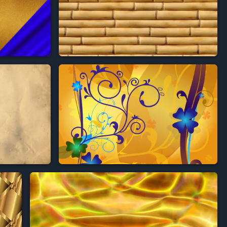



