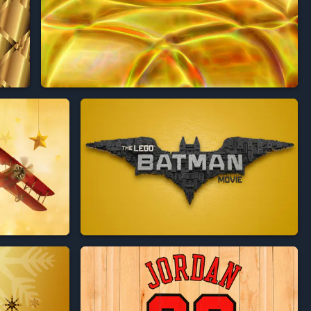


