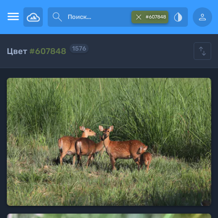





#607848

1576
Цвет
#607848