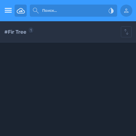





1
#Fir Tree