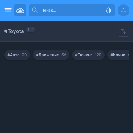





141
#Toyota
#Авто
30
#Движение
36
#Тюнинг
120
#Камни
60