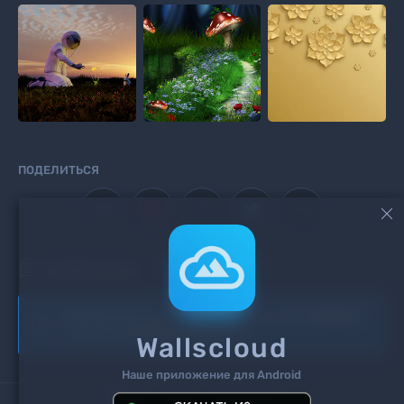
ПОДЕЛИТЬСЯ



КОММЕНТАРИИ
Информация!
Чтоб добавить комментарий
войдите
Wallscloud
на сайт или
зарегистрируйтесь
.
Наше приложение для Android
Поиск
Теги
Контакты