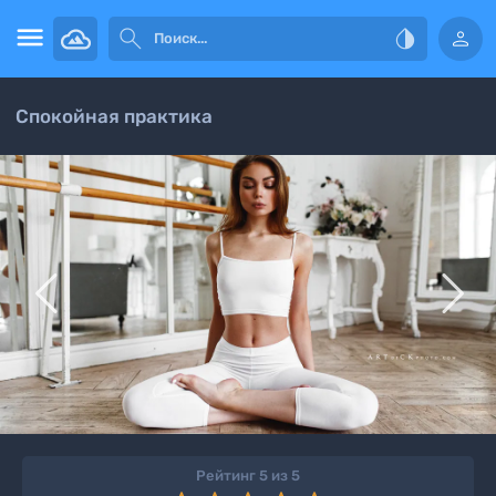




Спокойная практика


Рейтинг 5 из 5