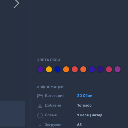

ЦВЕТА ОБОИ
ИНФОРМАЦИЯ

Категория
3D Oбои

Добавил
Tornado

Время
1 месяц назад

Загрузки
65