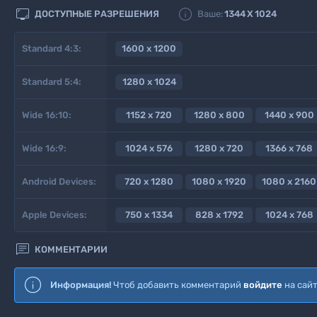


ДОСТУПНЫЕ РАЗРЕШЕНИЯ
Ваше:
1344
X
1024
Standard 4:3:
1600 x 1200
Standard 5:4:
1280 x 1024
Wide 16:10:
1152 x 720
1280 x 800
1440 x 900
Wide 16:9:
1024 x 576
1280 x 720
1366 x 768
Android Devices:
720 x 1280
1080 x 1920
1080 x 2160
Apple Devices:
750 x 1334
828 x 1792
1024 x 768

КОММЕНТАРИИ
Информация!
Чтоб добавить комментарий
войдите
на сай