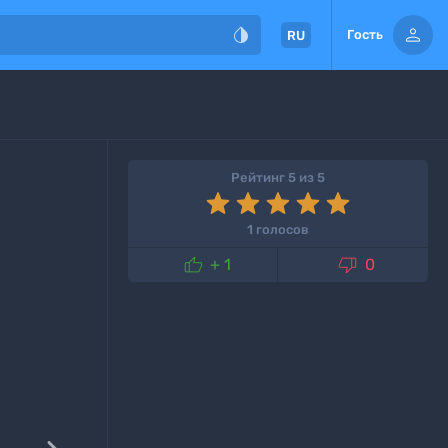


Гость
RU
Рейтинг 5 из 5
1 голосов


+ 1
0