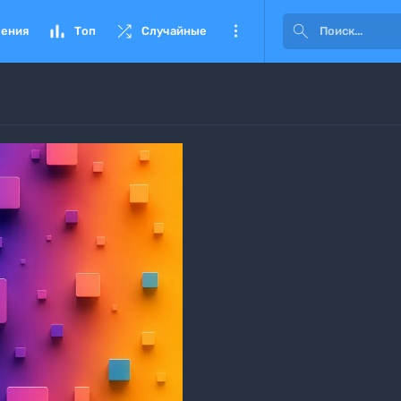




ения
Топ
Случайные