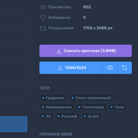

Просмотры
852

Избранное
0

Разрешение
1706 x 3688 px

Скачать оригинал (3.8MB)



1344
x
1024
ТЕГИ
Градиент
Сине-оранжевый
Минимализм
Геометрия
Тень
3d
Рельеф
AI Art
ПОХОЖИЕ ОБОИ