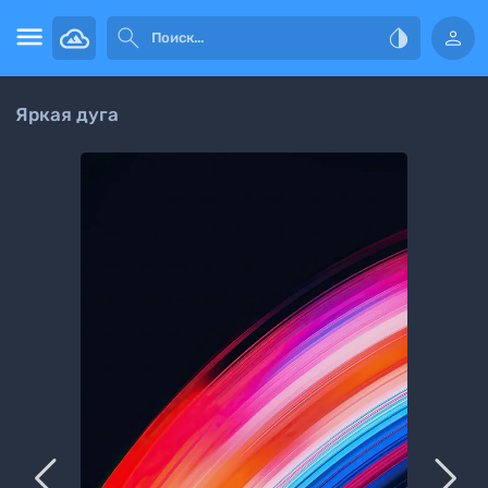




Яркая дуга

