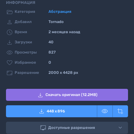
ИНФОРМАЦИЯ

Категория
Абстракция

Добавил
Tornado

Время
2 месяцев назад

Загрузки
40

Просмотры
827

Избранное
0

Разрешение
2000 x 4428 px

Скачать оригинал (12.2MB)



448
x
896

Доступные разрешения