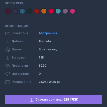
ЦВЕТА ОБОИ
ИНФОРМАЦИЯ

Категория
Абстракция

Добавил
Tornado

Время
8 лет назад

Загрузки
718

Просмотры
3220

Избранное
0

Разрешение
2134 x 2125 px

Скачать оригинал (281.7KB)