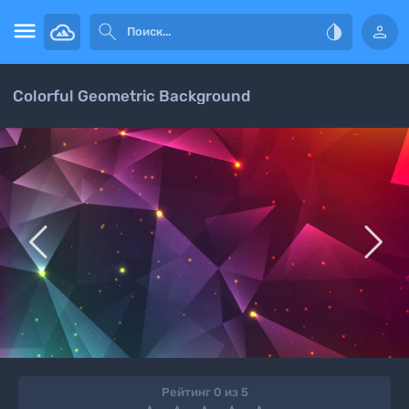




Colorful Geometric Background


Рейтинг 0 из 5