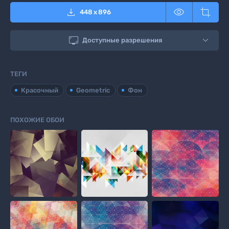



448
x
896

Доступные разрешения
ТЕГИ
Красочный
Geometric
Фон
ПОХОЖИЕ ОБОИ