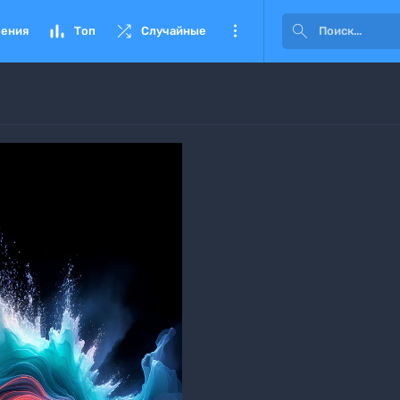




ения
Топ
Случайные