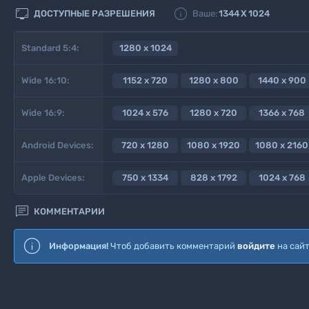


ДОСТУПНЫЕ РАЗРЕШЕНИЯ
Ваше:
1344
X
1024
Standard 5:4:
1280 x 1024
Wide 16:10:
1152 x 720
1280 x 800
1440 x 900
Wide 16:9:
1024 x 576
1280 x 720
1366 x 768
Android Devices:
720 x 1280
1080 x 1920
1080 x 2160
Apple Devices:
750 x 1334
828 x 1792
1024 x 768

КОММЕНТАРИИ
Информация!
Чтоб добавить комментарий
войдите
на сай