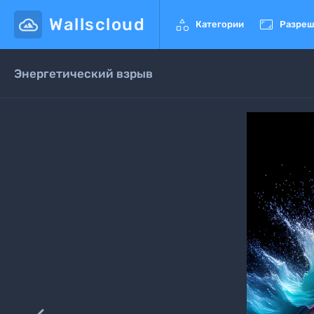
Wallscloud


Категории
Разреш
Энергетический взрыв