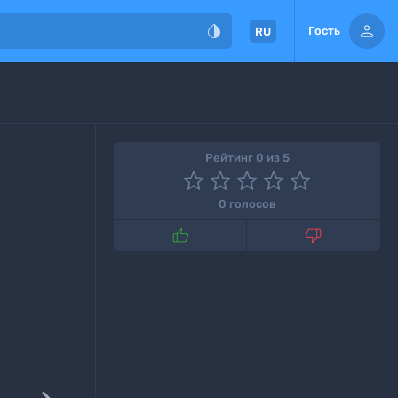


Гость
RU
Рейтинг 0 из 5
0 голосов

