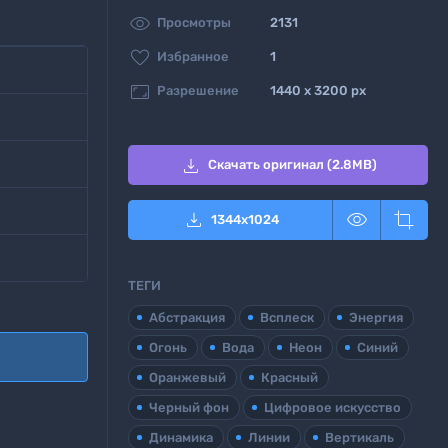

Просмотры
2131

Избранное
1

Разрешение
1440 x 3200 px

Скачать оригинал (2.8MB)



1344
x
1024
ТЕГИ
Абстракция
Всплеск
Энергия
Огонь
Вода
Неон
Синий
Оранжевый
Красный
Черный фон
Цифровое искусство
Динамика
Линии
Вертикаль