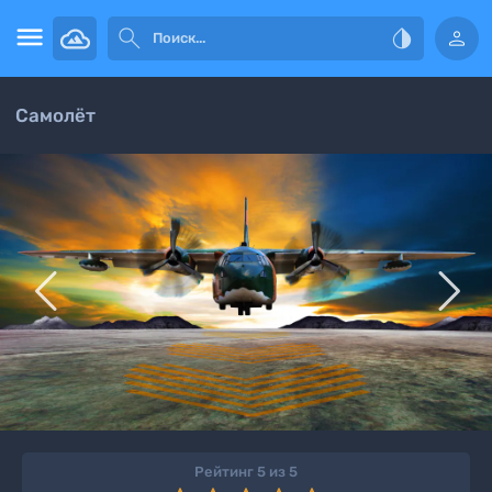




Самолёт


Рейтинг 5 из 5