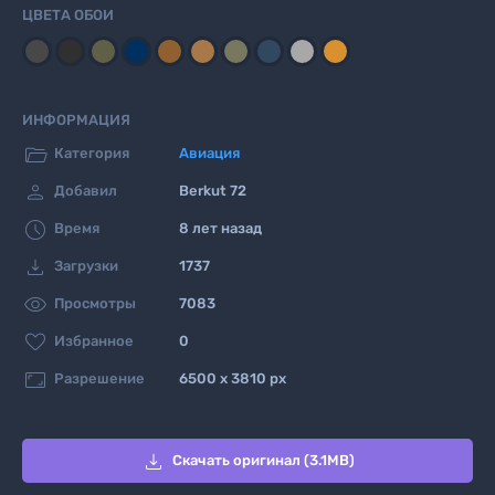
ЦВЕТА ОБОИ
ИНФОРМАЦИЯ

Категория
Авиация

Добавил
Berkut 72

Время
8 лет назад

Загрузки
1737

Просмотры
7083

Избранное
0

Разрешение
6500 x 3810 px

Скачать оригинал (3.1MB)