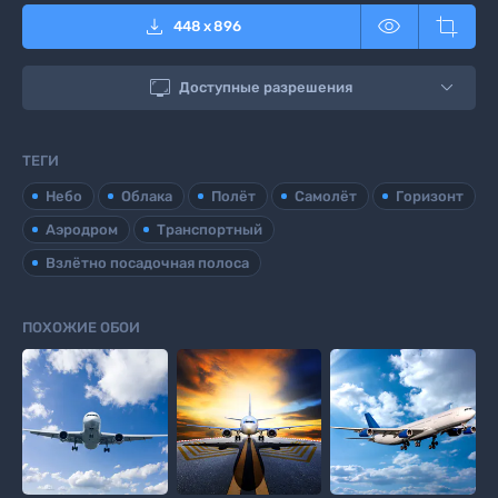



448
x
896

Доступные разрешения
ТЕГИ
Небо
Облака
Полёт
Самолёт
Горизонт
Аэродром
Транспортный
Взлётно посадочная полоса
ПОХОЖИЕ ОБОИ