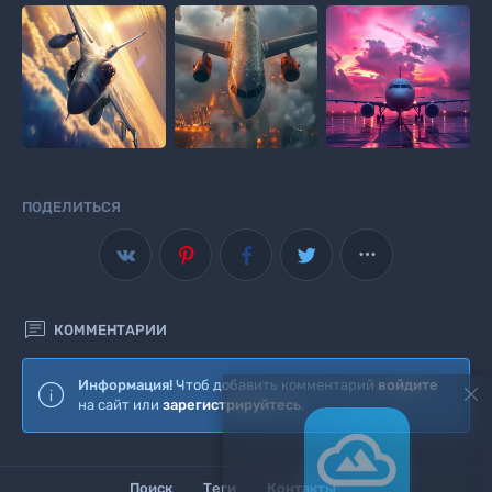
ПОДЕЛИТЬСЯ



КОММЕНТАРИИ
Информация!
Чтоб добавить комментарий
войдите
Wallscloud
на сайт или
зарегистрируйтесь
.
Наше приложение для Android
Поиск
Теги
Контакты