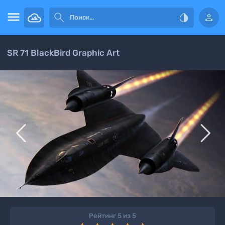




SR 71 BlackBird Graphic Art


Рейтинг 5 из 5