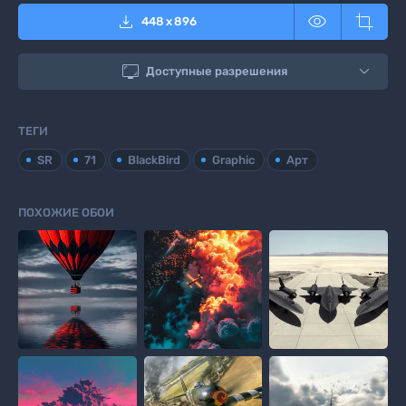



448
x
896

Доступные разрешения
ТЕГИ
SR
71
BlackBird
Graphic
Арт
ПОХОЖИЕ ОБОИ