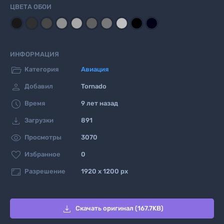
ЦВЕТА ОБОИ
ИНФОРМАЦИЯ

Категория
Авиация

Добавил
Tornado

Время
9 лет назад

Загрузки
891

Просмотры
3070

Избранное
0

Разрешение
1920 x 1200 px

Скачать оригинал (167.7KB)