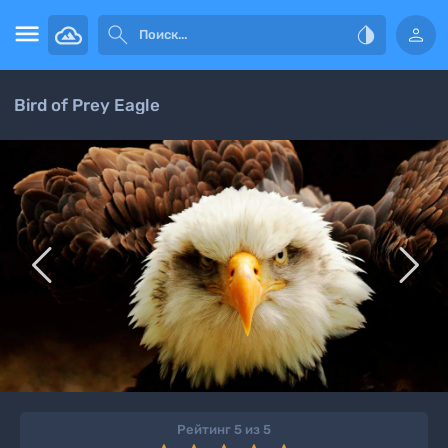




Bird of Prey Eagle


Рейтинг 5 из 5