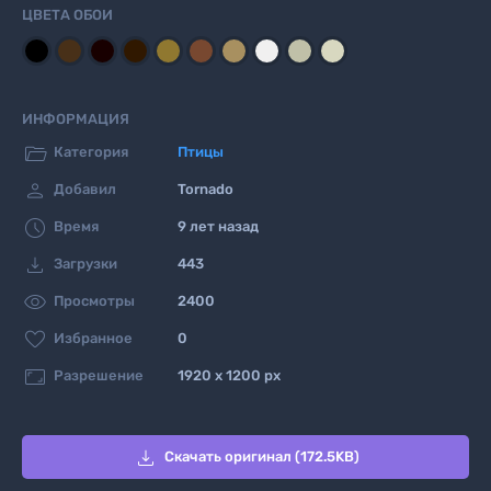
ЦВЕТА ОБОИ
ИНФОРМАЦИЯ

Категория
Птицы

Добавил
Tornado

Время
9 лет назад

Загрузки
443

Просмотры
2400

Избранное
0

Разрешение
1920 x 1200 px

Скачать оригинал (172.5KB)