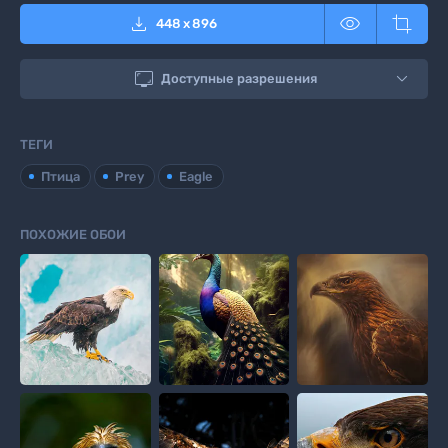



448
x
896

Доступные разрешения
ТЕГИ
Птица
Prey
Eagle
ПОХОЖИЕ ОБОИ