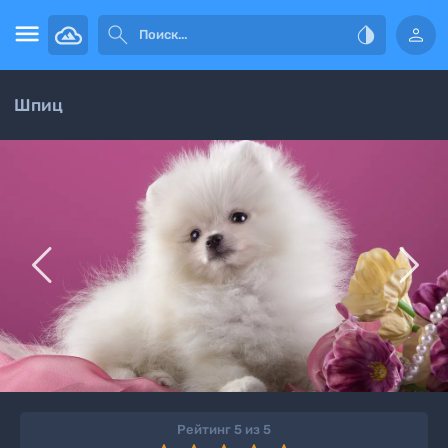




Шпиц


Рейтинг 5 из 5