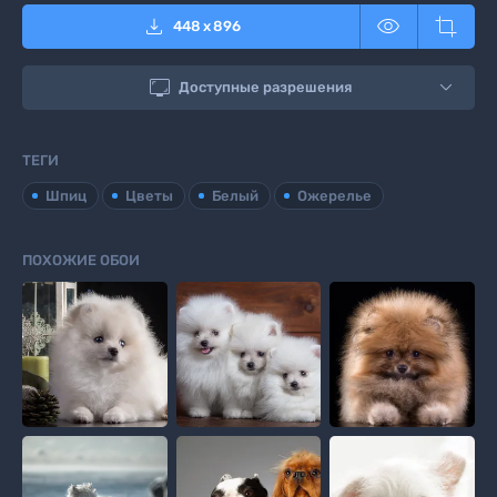



448
x
896

Доступные разрешения
ТЕГИ
Шпиц
Цветы
Белый
Ожерелье
ПОХОЖИЕ ОБОИ