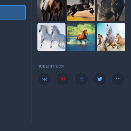

ПОДЕЛИТЬСЯ

Wallscloud
аше приложение для Android