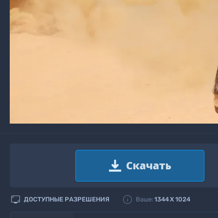


ДОСТУПНЫЕ РАЗРЕШЕНИЯ
Ваше:
1344
X
1024