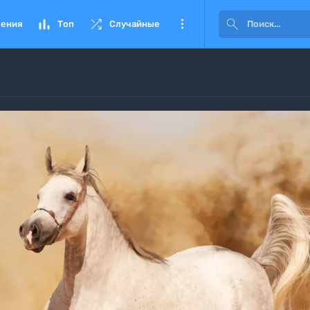




ения
Топ
Случайные