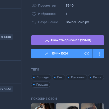

Просмотры
3540

Избранное
1

Разрешение
8576 x 5696 px
 x 1440

Скачать оригинал (1.9MB)



1344
x
1024
ТЕГИ
Лошадь
Бег
Пустыня
Пыль
Грацыя
 x 1536
ПОХОЖИЕ ОБОИ