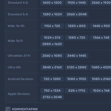
Standard 4:3:
1600 x 1200
1920 x 1440
2560 x 1920
Standard 5:4:
1280 x 1024
2560 x 2048
Wide 16:10:
1152 x 720
1280 x 800
1440 x 900
1024 x 576
1280 x 720
1366 x 768
Wide 16:9:
2880 x 1620
UltraWide 21:9:
2560 x 1080
3440 x 1440
Ultra HD:
3840 x 2160
5120 x 2880
7680 x 4320
Android Devices:
720 x 1280
1080 x 1920
1080 x 2160
750 x 1334
828 x 1792
1024 x 768
Apple Devices:
2732 x 2048

КОММЕНТАРИИ