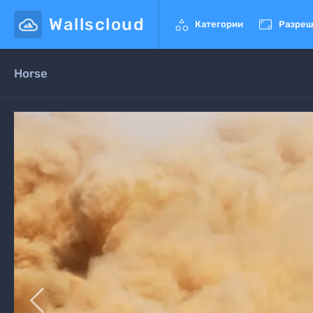
Wallscloud


Категории
Разреш
Horse
