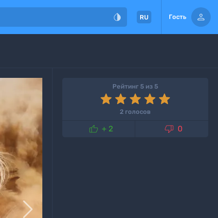


Гость
RU
Рейтинг 5 из 5
2 голосов


+ 2
0
