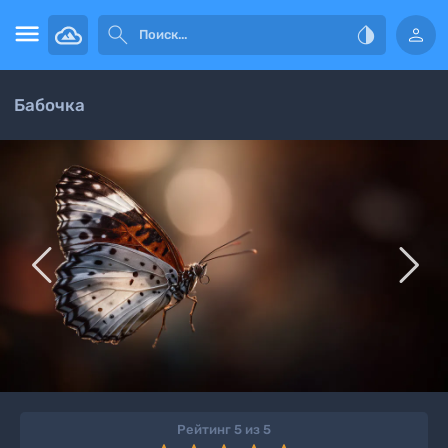




Бабочка


Рейтинг 5 из 5