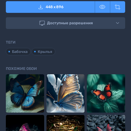



448
x
896

Доступные разрешения
ТЕГИ
Бабочка
Крылья
ПОХОЖИЕ ОБОИ