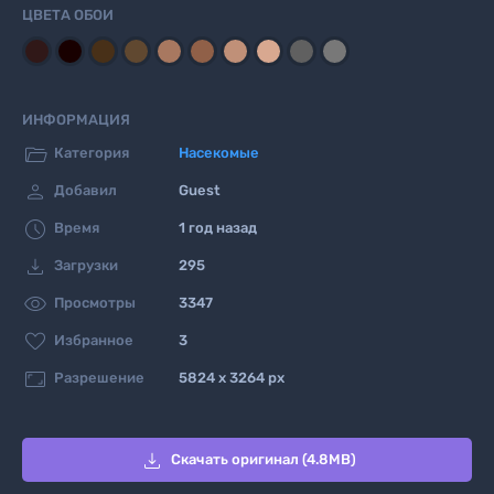
ЦВЕТА ОБОИ
ИНФОРМАЦИЯ

Категория
Насекомые

Добавил
Guest

Время
1 год назад

Загрузки
295

Просмотры
3347

Избранное
3

Разрешение
5824 x 3264 px

Скачать оригинал (4.8MB)