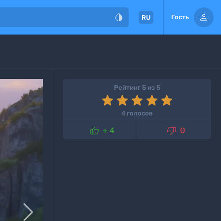


Гость
RU
Рейтинг 5 из 5
4 голосов


+ 4
0
