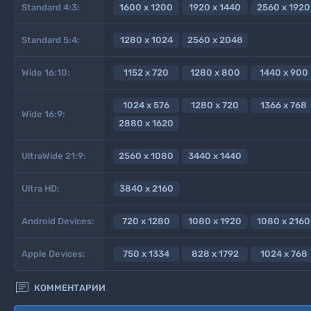
Standard 4:3:
1600 x 1200
1920 x 1440
2560 x 1920
Standard 5:4:
1280 x 1024
2560 x 2048
Wide 16:10:
1152 x 720
1280 x 800
1440 x 900
1024 x 576
1280 x 720
1366 x 768
Wide 16:9:
2880 x 1620
UltraWide 21:9:
2560 x 1080
3440 x 1440
Ultra HD:
3840 x 2160
Android Devices:
720 x 1280
1080 x 1920
1080 x 2160
Apple Devices:
750 x 1334
828 x 1792
1024 x 768

КОММЕНТАРИИ