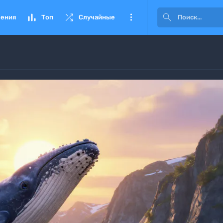




ения
Топ
Случайные