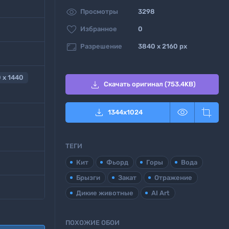

Просмотры
3298

Избранное
0

Разрешение
3840 x 2160 px
 x 1440

Скачать оригинал (753.4KB)



1344
x
1024
ТЕГИ
Кит
Фьорд
Горы
Вода
Брызги
Закат
Отражение
Дикие животные
AI Art
ПОХОЖИЕ ОБОИ