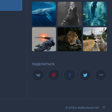

ПОДЕЛИТЬСЯ
Wallscloud

аше приложение для Android

© 2026 Wallscloud.net