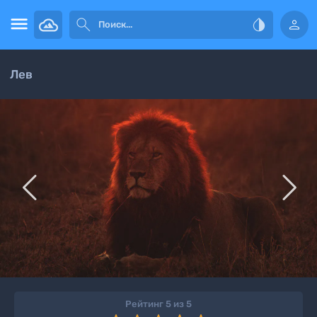




Лев


Рейтинг 5 из 5