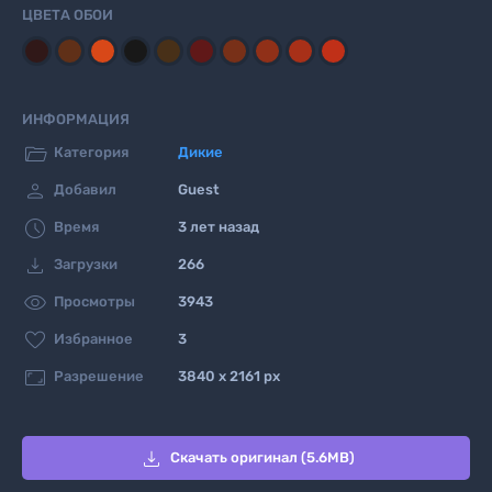
ЦВЕТА ОБОИ
ИНФОРМАЦИЯ

Категория
Дикие

Добавил
Guest

Время
3 лет назад

Загрузки
266

Просмотры
3943

Избранное
3

Разрешение
3840 x 2161 px

Скачать оригинал (5.6MB)