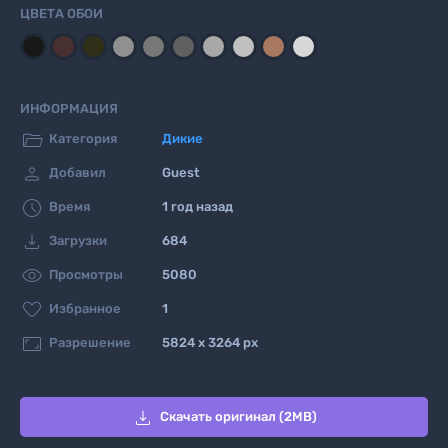
ЦВЕТА ОБОИ
ИНФОРМАЦИЯ

Категория
Дикие

Добавил
Guest

Время
1 год назад

Загрузки
684

Просмотры
5080

Избранное
1

Разрешение
5824 x 3264 px

Скачать оригинал (2MB)