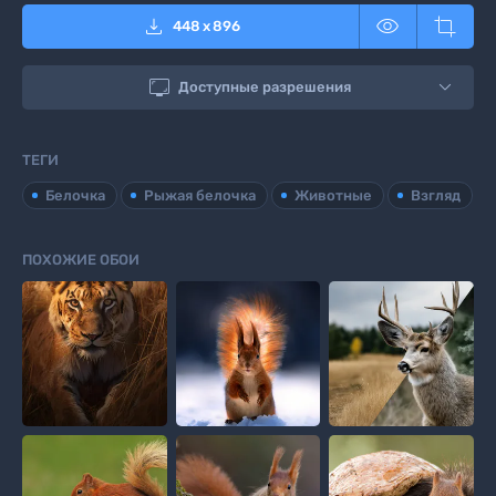



448
x
896

Доступные разрешения
ТЕГИ
Белочка
Рыжая белочка
Животные
Взгляд
ПОХОЖИЕ ОБОИ