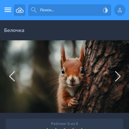




Белочка


Рейтинг 5 из 5