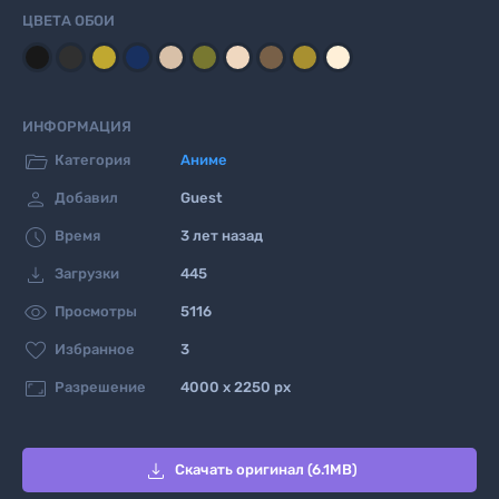
ЦВЕТА ОБОИ
ИНФОРМАЦИЯ

Категория
Аниме

Добавил
Guest

Время
3 лет назад

Загрузки
445

Просмотры
5116

Избранное
3

Разрешение
4000 x 2250 px

Скачать оригинал (6.1MB)