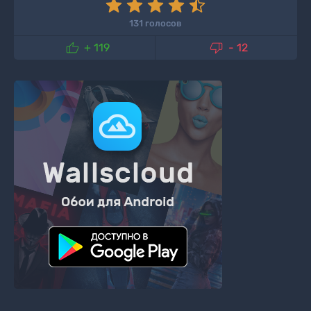
131 голосов


+ 119
- 12