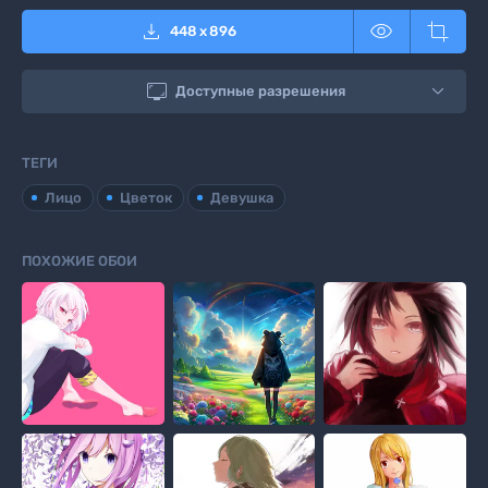



448
x
896

Доступные разрешения
ТЕГИ
Лицо
Цветок
Девушка
ПОХОЖИЕ ОБОИ