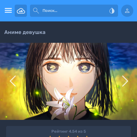




Аниме девушка


Рейтинг 4.54 из 5