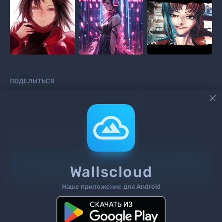
ПОДЕЛИТЬСЯ



КОММЕНТАРИИ
Информация!
Чтоб добавить комментарий
войдите
Wallscloud
на сайт или
зарегистрируйтесь
.
Наше приложение для Android
Поиск
Теги
Контакты