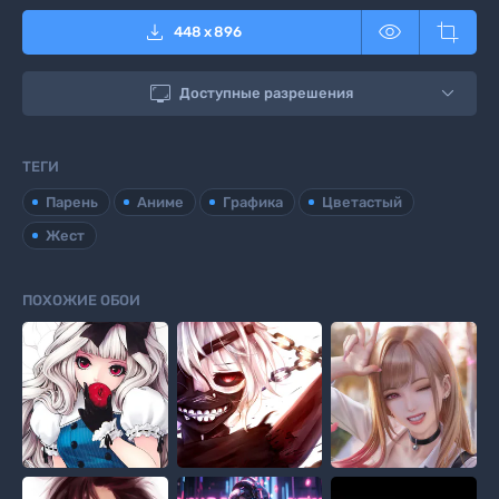



448
x
896

Доступные разрешения
ТЕГИ
Парень
Аниме
Графика
Цветастый
Жест
ПОХОЖИЕ ОБОИ