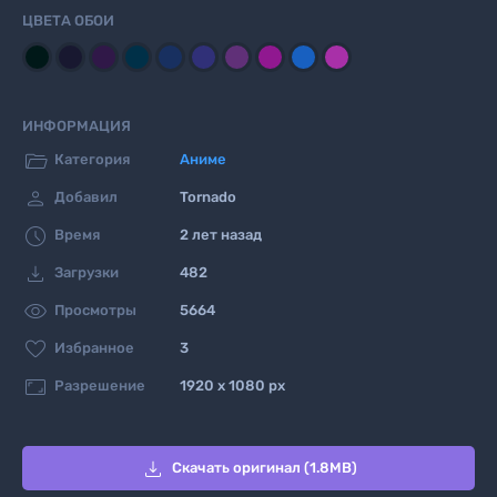
ЦВЕТА ОБОИ
ИНФОРМАЦИЯ

Категория
Аниме

Добавил
Tornado

Время
2 лет назад

Загрузки
482

Просмотры
5664

Избранное
3

Разрешение
1920 x 1080 px

Скачать оригинал (1.8MB)