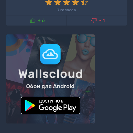
7 голосов


+ 6
- 1