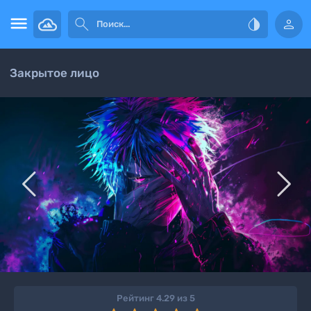




Закрытое лицо


Рейтинг 4.29 из 5