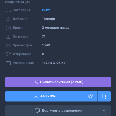
ИНФОРМАЦИЯ

Категория
BMW

Добавил
Tornado

Время
2 месяцев назад

Загрузки
71

Просмотры
1049

Избранное
0

Разрешение
1474 x 3195 px

Скачать оригинал (3.2MB)



448
x
896

Доступные разрешения