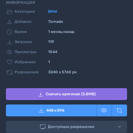
ИНФОРМАЦИЯ

Категория
BMW

Добавил
Tornado

Время
1 месяц назад

Загрузки
119

Просмотры
1044

Избранное
1

Разрешение
3240 x 5760 px

Скачать оригинал (5.8MB)



448
x
896

Доступные разрешения