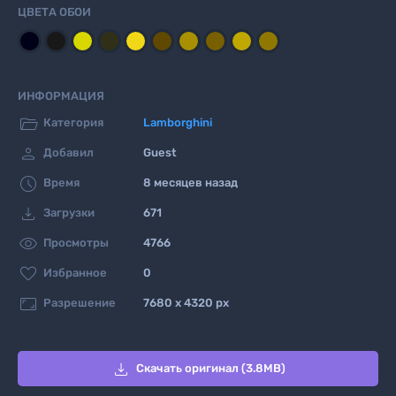
ЦВЕТА ОБОИ
ИНФОРМАЦИЯ

Категория
Lamborghini

Добавил
Guest

Время
8 месяцев назад

Загрузки
671

Просмотры
4766

Избранное
0

Разрешение
7680 x 4320 px

Скачать оригинал (3.8MB)