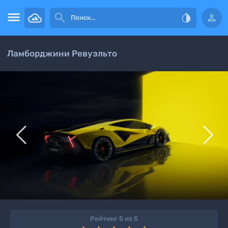




Ламборджини Ревуэльто


Рейтинг 5 из 5