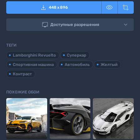



448
x
896

Доступные разрешения
ТЕГИ
Lamborghini Revuelto
Суперкар
Спортивная машина
Автомобиль
Желтый
Контраст
ПОХОЖИЕ ОБОИ