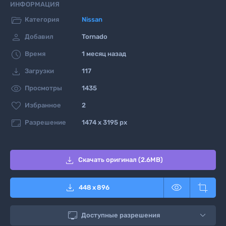
ИНФОРМАЦИЯ

Категория
Nissan

Добавил
Tornado

Время
1 месяц назад

Загрузки
117

Просмотры
1435

Избранное
2

Разрешение
1474 x 3195 px

Скачать оригинал (2.6MB)



448
x
896

Доступные разрешения