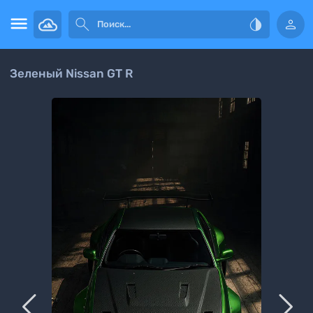




Зеленый Nissan GT R

