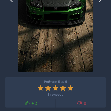
Рейтинг 5 из 5
3 голосов


+ 3
0