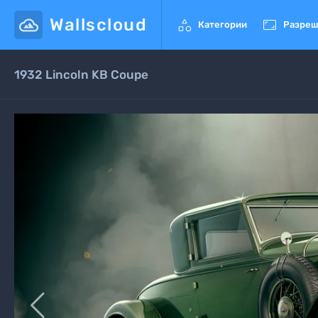
Wallscloud


Категории
Разреш
1932 Lincoln KB Coupe
