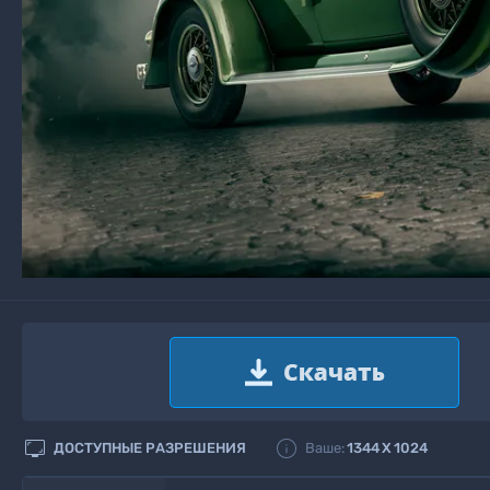


ДОСТУПНЫЕ РАЗРЕШЕНИЯ
Ваше:
1344
X
1024