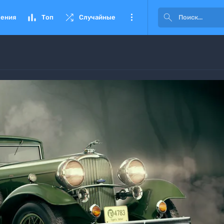




ения
Топ
Случайные