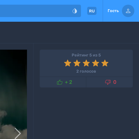


Гость
RU
Рейтинг 5 из 5
2 голосов


+ 2
0
