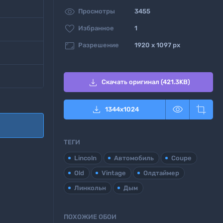

Просмотры
3455

Избранное
1

Разрешение
1920 x 1097 px

Скачать оригинал (421.3KB)



1344
x
1024
ТЕГИ
Lincoln
Автомобиль
Coupe
Old
Vintage
Олдтаймер
Линкольн
Дым
ПОХОЖИЕ ОБОИ