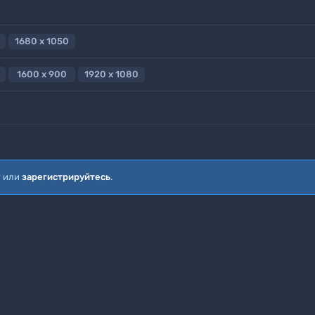
1680 x 1050
1600 x 900
1920 x 1080
т или
зарегистрируйтесь
.