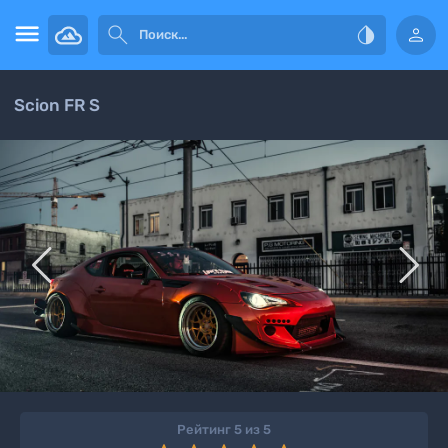




Scion FR S


Рейтинг 5 из 5