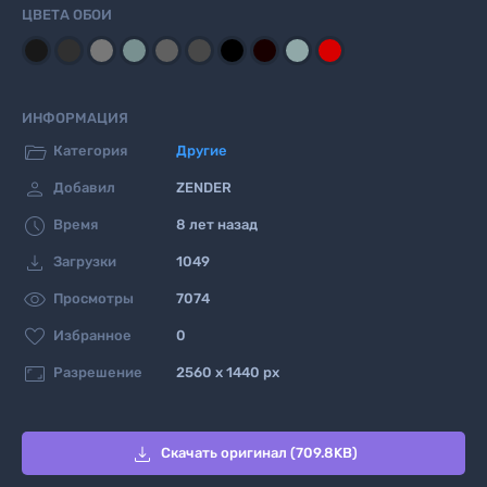
ЦВЕТА ОБОИ
ИНФОРМАЦИЯ

Категория
Другие

Добавил
ZENDER

Время
8 лет назад

Загрузки
1049

Просмотры
7074

Избранное
0

Разрешение
2560 x 1440 px

Скачать оригинал (709.8KB)