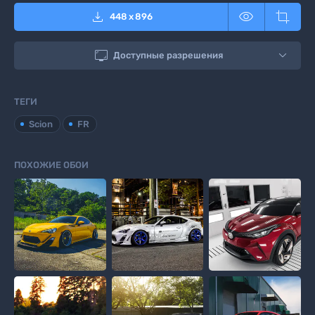



448
x
896

Доступные разрешения
ТЕГИ
Scion
FR
ПОХОЖИЕ ОБОИ