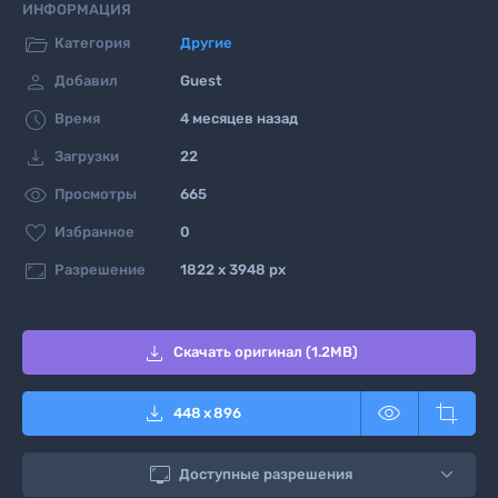
ИНФОРМАЦИЯ

Категория
Другие

Добавил
Guest

Время
4 месяцев назад

Загрузки
22

Просмотры
665

Избранное
0

Разрешение
1822 x 3948 px

Скачать оригинал (1.2MB)



448
x
896

Доступные разрешения