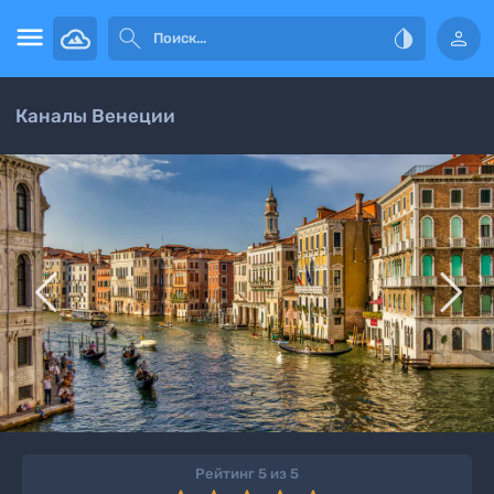




Каналы Венеции


Рейтинг 5 из 5