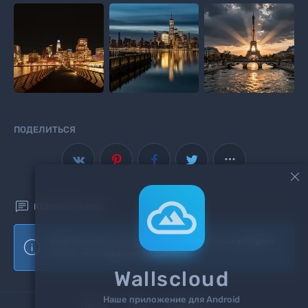
ПОДЕЛИТЬСЯ



КОММЕНТАРИИ
Информация!
Чтоб добавить комментарий
войдите
Wallscloud
на сайт или
зарегистрируйтесь
.
Наше приложение для Android
Поиск
Теги
Контакты