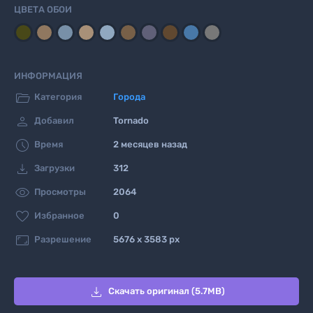
ЦВЕТА ОБОИ
ИНФОРМАЦИЯ

Категория
Города

Добавил
Tornado

Время
2 месяцев назад

Загрузки
312

Просмотры
2064

Избранное
0

Разрешение
5676 x 3583 px

Скачать оригинал (5.7MB)