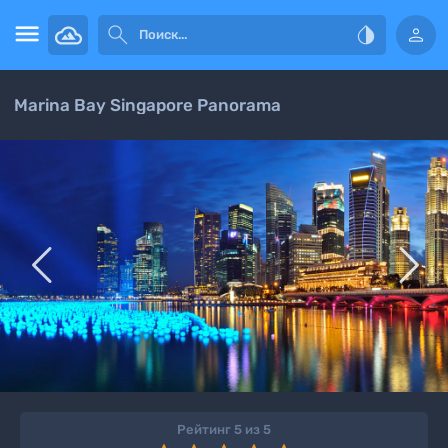




Marina Bay Singapore Panorama


Рейтинг 5 из 5