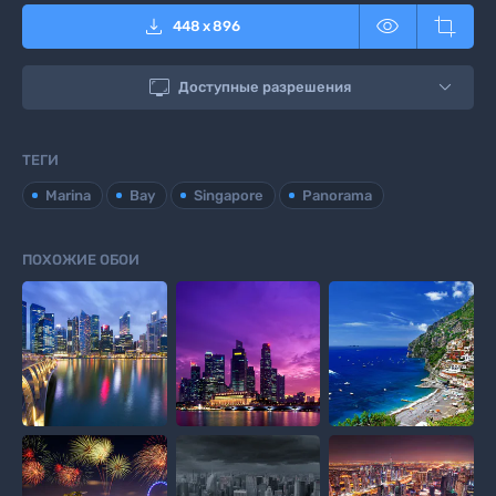



448
x
896

Доступные разрешения
ТЕГИ
Marina
Bay
Singapore
Panorama
ПОХОЖИЕ ОБОИ