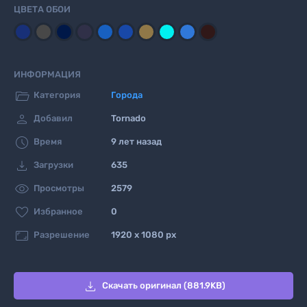
ЦВЕТА ОБОИ
ИНФОРМАЦИЯ

Категория
Города

Добавил
Tornado

Время
9 лет назад

Загрузки
635

Просмотры
2579

Избранное
0

Разрешение
1920 x 1080 px

Скачать оригинал (881.9KB)