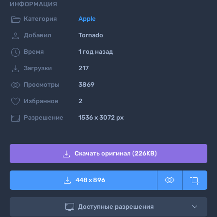
ИНФОРМАЦИЯ

Категория
Apple

Добавил
Tornado

Время
1 год назад

Загрузки
217

Просмотры
3869

Избранное
2

Разрешение
1536 x 3072 px

Скачать оригинал (226KB)



448
x
896

Доступные разрешения