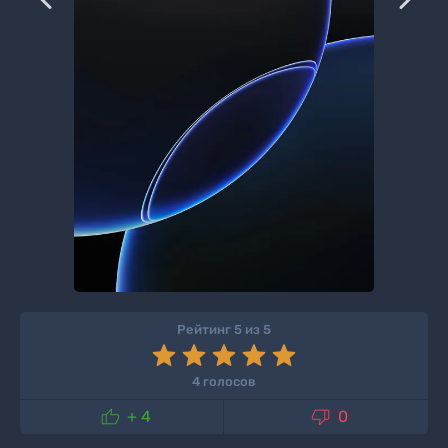
Рейтинг 5 из 5
4 голосов


+ 4
0