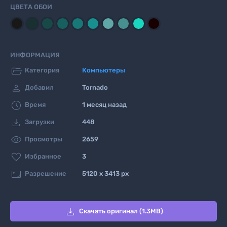
ЦВЕТА ОБОИ
ИНФОРМАЦИЯ

Категория
Компьютеры

Добавил
Tornado

Время
1 месяц назад

Загрузки
448

Просмотры
2659

Избранное
3

Разрешение
5120 x 3413 px

Скачать оригинал (1.3MB)