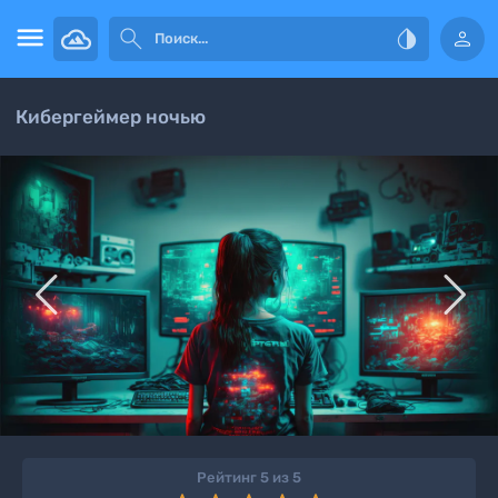




Кибергеймер ночью


Рейтинг 5 из 5