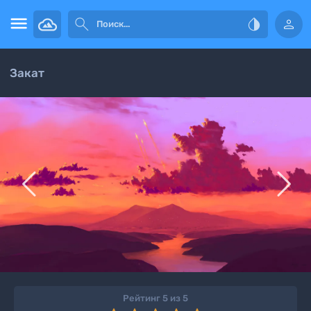




Закат


Рейтинг 5 из 5