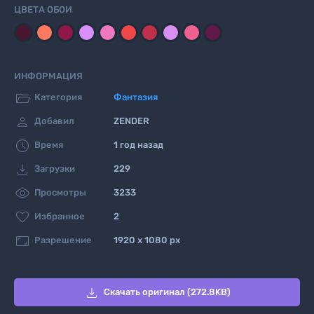
ЦВЕТА ОБОИ
ИНФОРМАЦИЯ

Категория
Фантазия

Добавил
ZENDER

Время
1 год назад

Загрузки
229

Просмотры
3233

Избранное
2

Разрешение
1920 x 1080 px

Скачать оригинал (272.8KB)