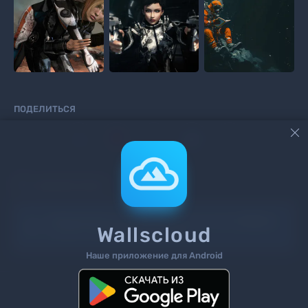
ПОДЕЛИТЬСЯ



КОММЕНТАРИИ
Информация!
Чтоб добавить комментарий
войдите
Wallscloud
на сайт или
зарегистрируйтесь
.
Наше приложение для Android
Поиск
Теги
Контакты