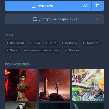



448
x
896

Доступные разрешения
ТЕГИ
Фэнтези
Река
Небо
Пейзаж
Природа
Закат
Научная фантастика
Облака
ПОХОЖИЕ ОБОИ