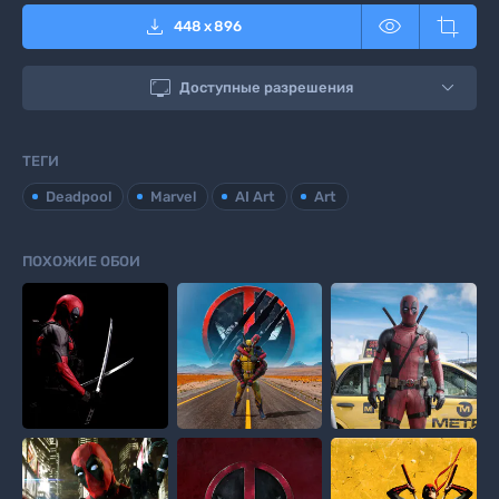



448
x
896

Доступные разрешения
ТЕГИ
Deadpool
Marvel
AI Art
Art
ПОХОЖИЕ ОБОИ