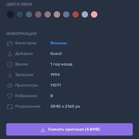
ЦВЕТА ОБОИ
ИНФОРМАЦИЯ

Категория
Фильмы

Добавил
Guest

Время
1 год назад

Загрузки
1994

Просмотры
11071

Избранное
8

Разрешение
3840 x 2160 px

Скачать оригинал (4.8MB)