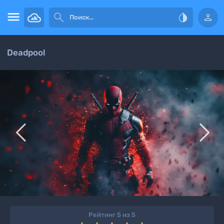




Deadpool


Рейтинг 5 из 5