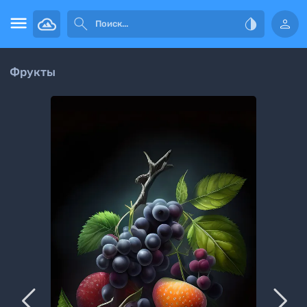




Фрукты

