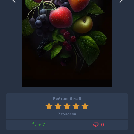
Рейтинг 5 из 5
7 голосов


+ 7
0