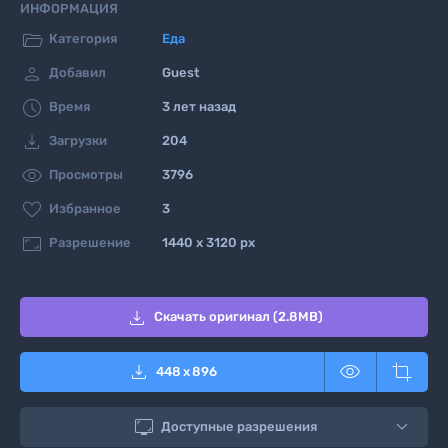
ИНФОРМАЦИЯ

Категория
Еда

Добавил
Guest

Время
3 лет назад

Загрузки
204

Просмотры
3796

Избранное
3

Разрешение
1440 x 3120 px

Скачать оригинал (2.8MB)



448
x
896

Доступные разрешения