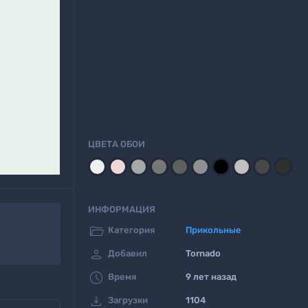
ЦВЕТА ОБОИ
ИНФОРМАЦИЯ

Категория
Прикольные

Добавил
Tornado

Время
9 лет назад

Загрузки
1104