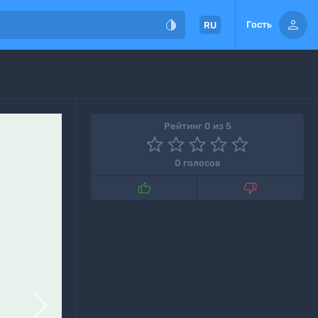


Гость
RU
Рейтинг 0 из 5
0 голосов


