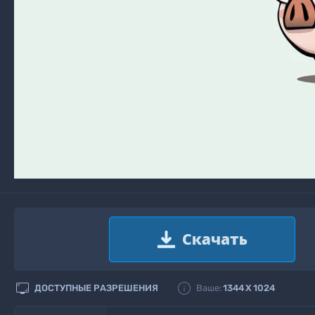


ДОСТУПНЫЕ РАЗРЕШЕНИЯ
Ваше:
1344
X
1024