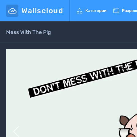
Wallscloud


Категории
Разреш
Mess With The Pig
