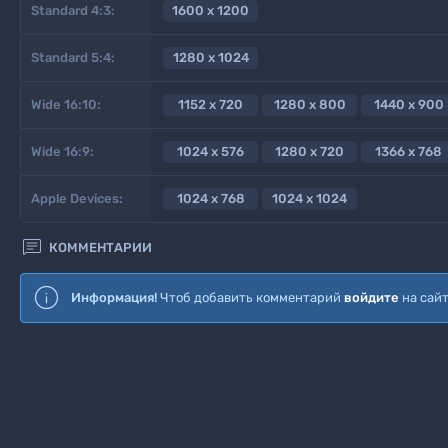
Standard 4:3:
1600 x 1200
Standard 5:4:
1280 x 1024
Wide 16:10:
1152 x 720
1280 x 800
1440 x 900
Wide 16:9:
1024 x 576
1280 x 720
1366 x 768
Apple Devices:
1024 x 768
1024 x 1024

КОММЕНТАРИИ
Информация!
Чтоб добавить комментарий
войдите
на сай