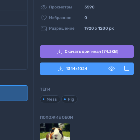

Просмотры
3590

Избранное
0

Разрешение
1920 x 1200 px

Скачать оригинал (74.3KB)



1344
x
1024
ТЕГИ
Mess
Pig
ПОХОЖИЕ ОБОИ
