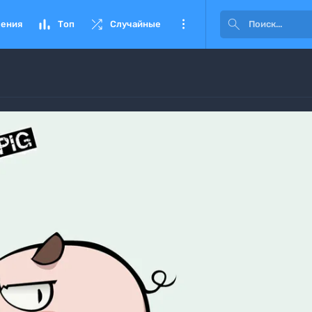




ения
Топ
Случайные