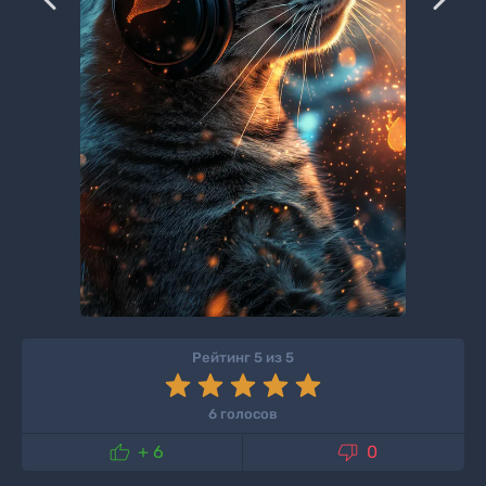
Рейтинг 5 из 5
6 голосов


+ 6
0