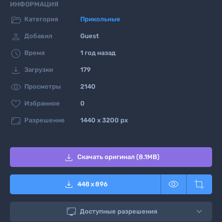
ИНФОРМАЦИЯ

Категория
Прикольные

Добавил
Guest

Время
1 год назад

Загрузки
179

Просмотры
2140

Избранное
0

Разрешение
1440 x 3200 px

Скачать оригинал (8.1MB)



448
x
896

Доступные разрешения