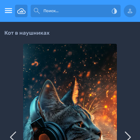




Кот в наушниках

