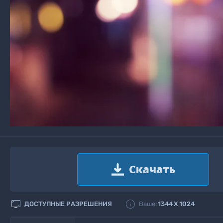


ДОСТУПНЫЕ РАЗРЕШЕНИЯ
Ваше:
1344
X
1024