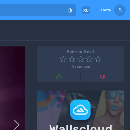


Гость
RU
Рейтинг 0 из 5
0 голосов


