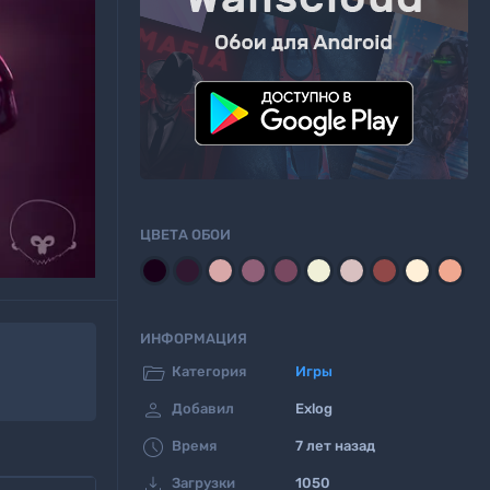
ЦВЕТА ОБОИ
ИНФОРМАЦИЯ

Категория
Игры

Добавил
Exlog

Время
7 лет назад

Загрузки
1050