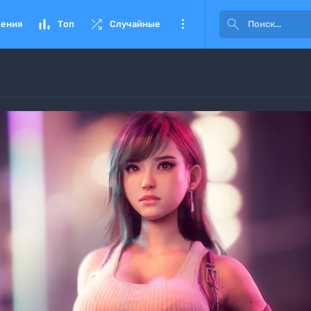




ения
Топ
Случайные