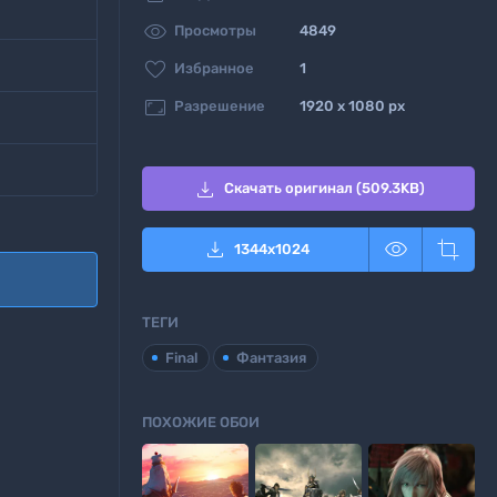

Просмотры
4849

Избранное
1

Разрешение
1920 x 1080 px

Скачать оригинал (509.3KB)



1344
x
1024
ТЕГИ
Final
Фантазия
ПОХОЖИЕ ОБОИ