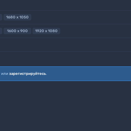
1680 x 1050
1600 x 900
1920 x 1080
т или
зарегистрируйтесь
.