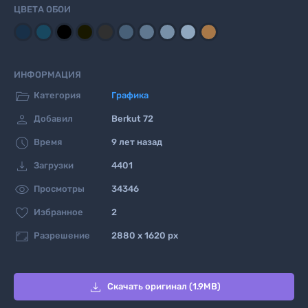
ЦВЕТА ОБОИ
ИНФОРМАЦИЯ

Категория
Графика

Добавил
Berkut 72

Время
9 лет назад

Загрузки
4401

Просмотры
34346

Избранное
2

Разрешение
2880 x 1620 px

Скачать оригинал (1.9MB)