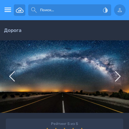




Дорога


Рейтинг 5 из 5