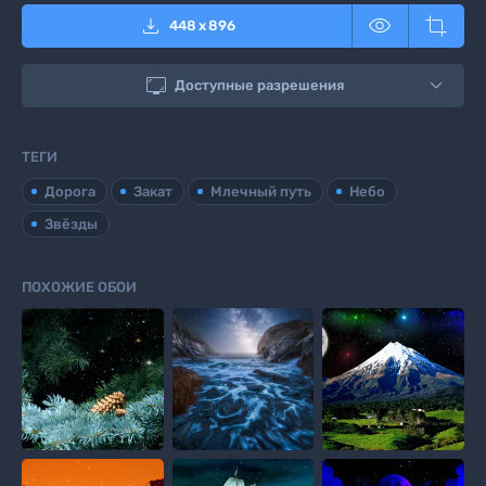



448
x
896

Доступные разрешения
ТЕГИ
Дорога
Закат
Млечный путь
Небо
Звёзды
ПОХОЖИЕ ОБОИ