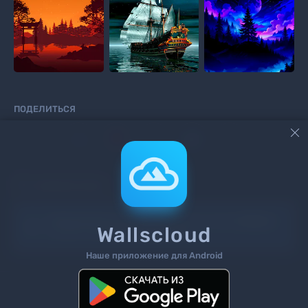
ПОДЕЛИТЬСЯ



КОММЕНТАРИИ
Информация!
Чтоб добавить комментарий
войдите
Wallscloud
на сайт или
зарегистрируйтесь
.
Наше приложение для Android
Поиск
Теги
Контакты